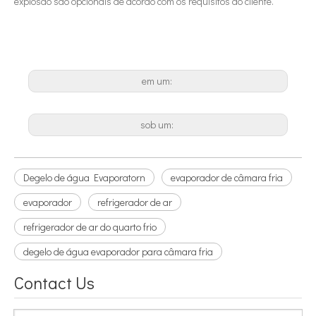
explosão são opcionais de acordo com os requisitos do cliente.
em um:
sob um:
Degelo de água Evaporatorn
evaporador de câmara fria
evaporador
refrigerador de ar
refrigerador de ar do quarto frio
degelo de água evaporador para câmara fria
Contact Us