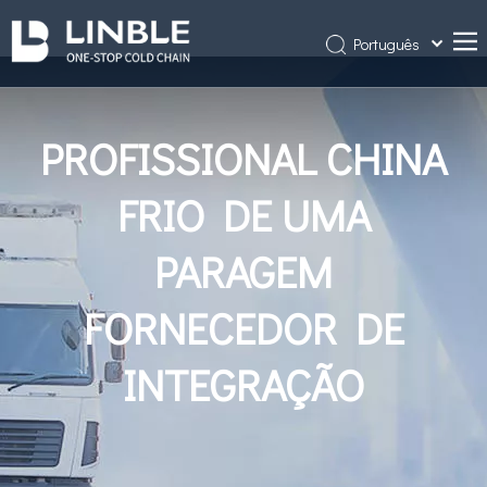
Português
简体中文
Casa
English
PROFISSIONAL CHINA
Sobre nós
Produtos
FRIO DE UMA
Projetos
PARAGEM
Notícia
Contate-Nos
FORNECEDOR DE
INTEGRAÇÃO