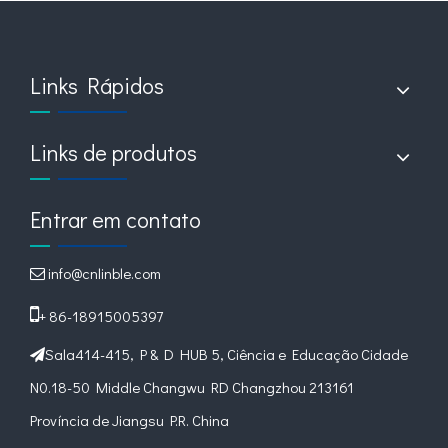
Links Rápidos
Lado de baixa
Lado de alta
Co
temperatura em
temperatura em
refrig
Links de produtos
monobloco
monobloco
Entrar em contato
Notícias relacionadas
conteúdo está vazio!
info@cnlinble.com


+ 86-18915005397
Sala414-415, P & D HUB 5, Ciência e Educação Cidade

N0.18-50 Middle Changwu RD Changzhou 213161
Província de Jiangsu P.R. China