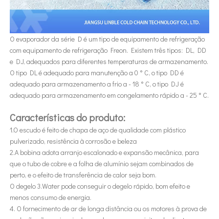
O evaporador da série D é um tipo de equipamento de refrigeração
com equipamento de refrigeração Freon. Existem três tipos: DL, DD
e DJ, adequados para diferentes temperaturas de armazenamento.
O tipo DL é adequado para manutenção a 0 ° C, o tipo DD é
adequado para armazenamento a frio a - 18 ° C, o tipo DJ é
adequado para armazenamento em congelamento rápido a - 25 ° C.
Características do produto:
1.O escudo é feito de chapa de aço de qualidade com plástico
pulverizado, resistência à corrosão e beleza
2.A bobina adota arranjo escalonado e expansão mecânica, para
que o tubo de cobre e a folha de alumínio sejam combinados de
perto, e o efeito de transferência de calor seja bom.
O degelo 3.Water pode conseguir o degelo rápido, bom efeito e
menos consumo de energia.
4. O fornecimento de ar de longa distância ou os motores à prova de