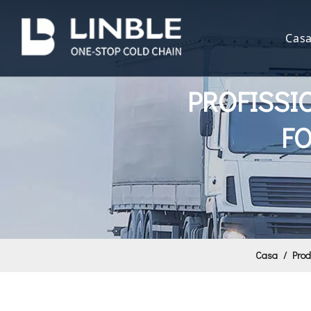
Cas
PROFISSI
F
Casa
/
Prod