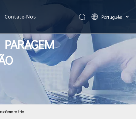
Contate-Nos
Português
简体中文
English
A PARAGEM
ÃO
a câmara fria