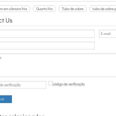
m em câmara fria
Quarto frio
Tubo de cobre
tubo de cobre 
ct Us
mit