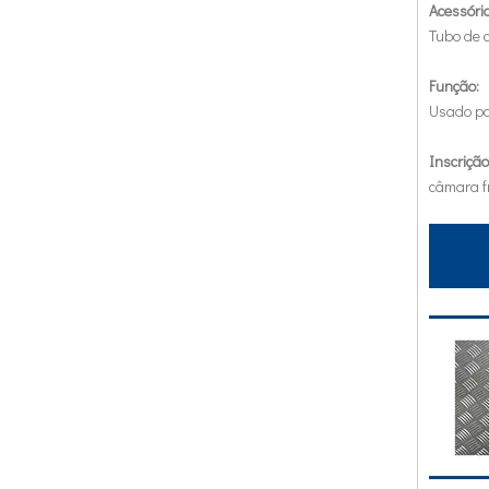
Acessório
Tubo de 
Função:
Usado pa
Inscrição
câmara fr