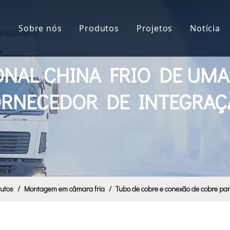
a
Sobre nós
Produtos
Projetos
Notícia
Quarto frio
ONAL CHINA FRIO DE UM
Painel de câmara fria
ORNECEDOR DE INTEGRAÇ
Porta do quarto frio
Porta industrial
Montagem em câmara fria
Equipamento de Refrigeração
Máscara facial
utos
/
Montagem em câmara fria
/
Tubo de cobre e conexão de cobre par